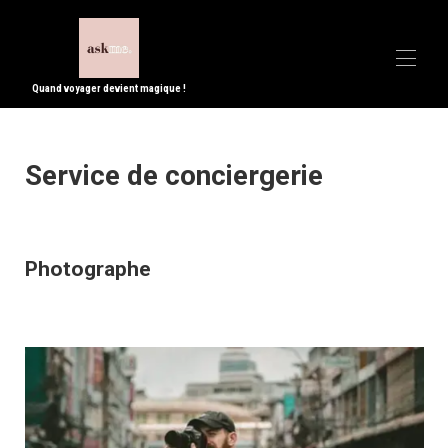
Quand voyager devient magique !
Home
Service de conciergerie
All properties
▾
Contact us
Activity - What to do in Paris
FAQ
Concierge Service
Photographe
Blog
CGV