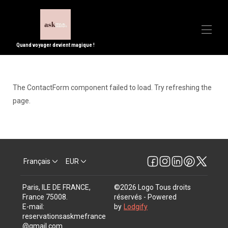
Quand voyager devient magique !
Accueil
Toutes les propriétés
▾
The ContactForm component failed to load. Try refreshing the
Contactez-nous
page.
Activité - Que faire à Paris
FAQ
Service de conciergerie
Blog
CGV
Français
EUR
Paris, ILE DE FRANCE,
©
2026
Logo
Tous droits
France 75008
.
réservés
- Powered
E-mail
:
by
Lodgify
reservationsaskmefrance
@gmail.com